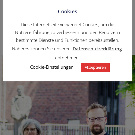
Bei der Kommunalwahl am Sonntag konnten unsere
Ratskandidatinnen und Ratskandidaten 3 von 5
Cookies
Direktmandaten im Stadtbezirk Mitte erringen. Anke
Drießen-Seeger […]
Diese Internetseite verwendet Cookies, um die
Nutzererfahrung zu verbessern und den Benutzern
bestimmte Dienste und Funktionen bereitzustellen.
by
Cristian Delgado
on
Sep. 14
Read more
Näheres können Sie unserer
Datenschutzerklärung
entnehmen.
Cookie-Einstellungen
Akzeptieren